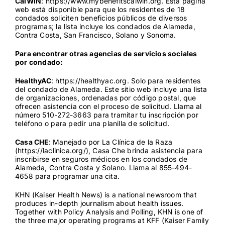
CalWIN
:
https://www.mybenefitscalwin.org
. Esta página
web está disponible para que los residentes de 18
condados soliciten beneficios públicos de diversos
programas; la lista incluye los condados de Alameda,
Contra Costa, San Francisco, Solano y Sonoma.
Para encontrar otras agencias de servicios sociales
por condado:
HealthyAC
:
https://healthyac.org
. Solo para residentes
del condado de Alameda. Este sitio web incluye una lista
de organizaciones, ordenadas por código postal, que
ofrecen asistencia con el proceso de solicitud. Llama al
número 510-272-3663 para tramitar tu inscripción por
teléfono o para pedir una planilla de solicitud.
Casa CHE
: Manejado por La Clínica de la Raza
(
https://laclinica.org/
), Casa Che brinda asistencia para
inscribirse en seguros médicos en los condados de
Alameda, Contra Costa y Solano. Llama al 855-494-
4658 para programar una cita.
KHN
(Kaiser Health News) is a national newsroom that
produces in-depth journalism about health issues.
Together with Policy Analysis and Polling, KHN is one of
the three major operating programs at
KFF
(Kaiser Family