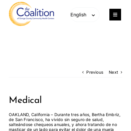
Skip
Skip
to
to
content
content
Toggle
Navigat
Our Work
Consulting
Engage
Previous
Next
Members
Medical
About
OAKLAND, California – Durante tres años, Bertha Embriz,
de San Francisco, ha vivido sin seguro de salud,
salteándose chequeos anuales, y ahora tratando de no
Careers
masticar de un lado para evitar el dolor de una muela