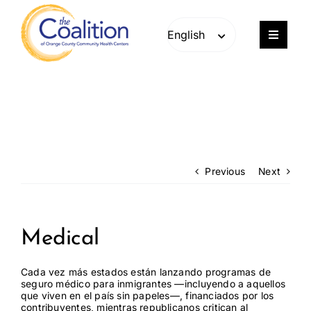
Skip
Skip
to
to
content
content
Toggle
Navigat
Our Work
Consulting
Engage
Previous
Next
Members
Medical
About
Cada vez más estados están lanzando programas de
seguro médico para inmigrantes —incluyendo a aquellos
que viven en el país sin papeles—, financiados por los
Careers
contribuyentes, mientras republicanos critican al